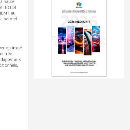
 à haute
 la taille
n HEMT au
ela permet
ver optimisé
’entrée
’adapter aux
itionnels,