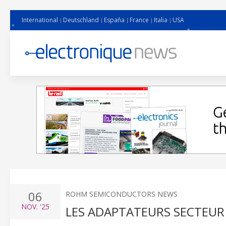
International
Deutschland
España
France
Italia
USA
06
ROHM SEMICONDUCTORS NEWS
NOV.
'25
LES ADAPTATEURS SECTEUR 