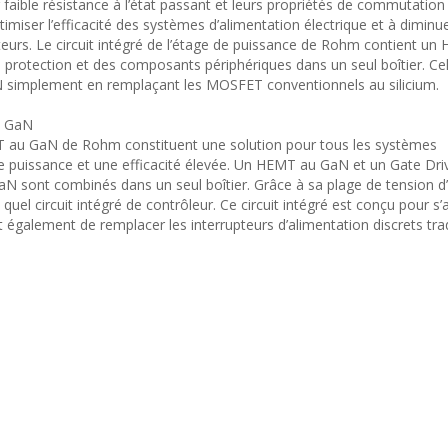
faible résistance à l’état passant et leurs propriétés de commutation
timiser l’efficacité des systèmes d’alimentation électrique et à diminuer
eurs. Le circuit intégré de l’étage de puissance de Rohm contient u
de protection et des composants périphériques dans un seul boîtier. C
simplement en remplaçant les MOSFET conventionnels au silicium.
u GaN
MT au GaN de Rohm constituent une solution pour tous les systèmes
de puissance et une efficacité élevée. Un HEMT au GaN et un Gate Dri
 sont combinés dans un seul boîtier. Grâce à sa plage de tension d
e quel circuit intégré de contrôleur. Ce circuit intégré est conçu pour s
t également de remplacer les interrupteurs d’alimentation discrets trad