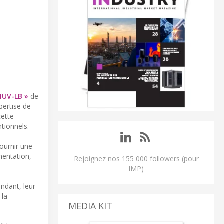
UV-LB »
de
pertise de
cette
tionnels.
fournir une
imentation,
Rejoignez nos 155 000 followers (pour
IMP)
ndant, leur
 la
MEDIA KIT