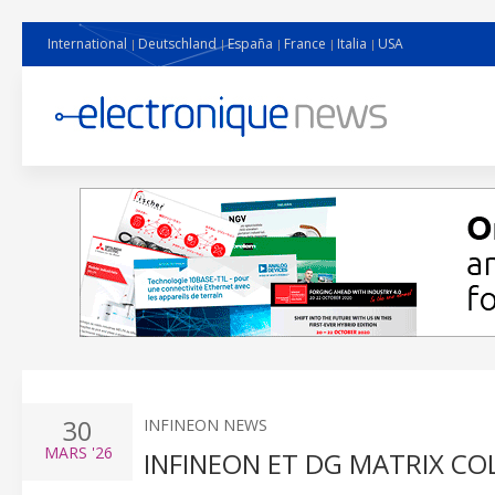
International
Deutschland
España
France
Italia
USA
30
INFINEON NEWS
MARS
'26
INFINEON ET DG MATRIX CO