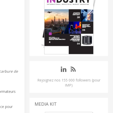
 carbure de
Rejoignez nos 155 000 followers (pour
IMP)
formateurs
MEDIA KIT
nce pour