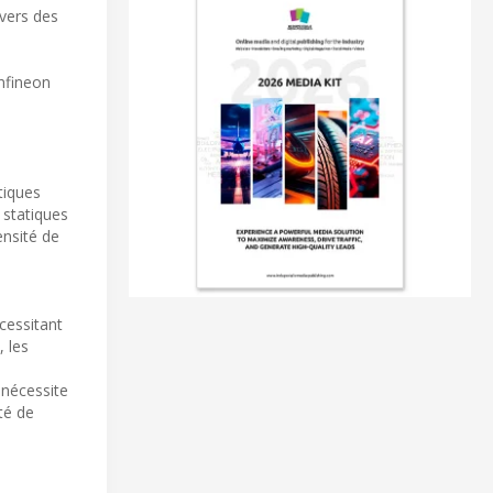
vers des
Infineon
tiques
 statiques
ensité de
cessitant
, les
 nécessite
té de