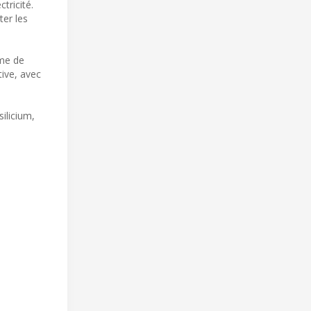
tricité.
er les
ume de
tive, avec
ilicium,