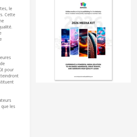
tes, le
s. Cette
ne
ualité.
e
e
leures
 de
oût pour
tteindront
tituent
ateurs
 que les