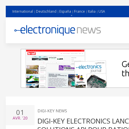
International
Deutschland
España
France
Italia
USA
01
DIGI-KEY NEWS
AVR.
'20
DIGI-KEY ELECTRONICS LAN