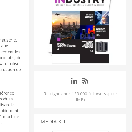
atiser et
l aux
quement les
roduits, de
ant utilisé
entation de
fférence
Rejoignez nos 155 000 followers (pour
roduits
IMP)
isant le
rapidement
-à-machine.
MEDIA KIT
us