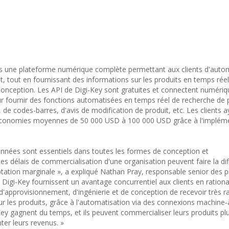
s une plateforme numérique complète permettant aux clients d'autom
t, tout en fournissant des informations sur les produits en temps rée
 conception. Les API de Digi-Key sont gratuites et connectent numéri
r fournir des fonctions automatisées en temps réel de recherche de p
 de codes-barres, d'avis de modification de produit, etc. Les clients ay
s économies moyennes de 50 000 USD à 100 000 USD grâce à l'implém
données sont essentiels dans toutes les formes de conception et
es délais de commercialisation d'une organisation peuvent faire la di
ptation marginale », a expliqué Nathan Pray, responsable senior des p
Digi-Key fournissent un avantage concurrentiel aux clients en rational
d'approvisionnement, d'ingénierie et de conception de recevoir très 
ur les produits, grâce à l'automatisation via des connexions machine
i-Key gagnent du temps, et ils peuvent commercialiser leurs produits pl
ter leurs revenus. »