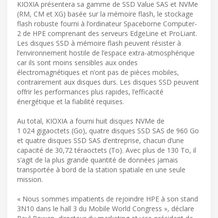
KIOXIA présentera sa gamme de SSD Value SAS et NVMe
(RM, CM et XG) basée sur la mémoire flash, le stockage
flash robuste fourni à l’ordinateur Spaceborne Computer-
2 de HPE comprenant des serveurs EdgeLine et ProLiant.
Les disques SSD à mémoire flash peuvent résister à
l’environnement hostile de l’espace extra-atmosphérique
car ils sont moins sensibles aux ondes
électromagnétiques et n’ont pas de pièces mobiles,
contrairement aux disques durs. Les disques SSD peuvent
offrir les performances plus rapides, l’efficacité
énergétique et la fiabilité requises.
Au total, KIOXIA a fourni huit disques NVMe de
1 024 gigaoctets (Go), quatre disques SSD SAS de 960 Go
et quatre disques SSD SAS d’entreprise, chacun d’une
capacité de 30,72 téraoctets (To). Avec plus de 130 To, il
s’agit de la plus grande quantité de données jamais
transportée à bord de la station spatiale en une seule
mission.
« Nous sommes impatients de rejoindre HPE à son stand
3N10 dans le hall 3 du Mobile World Congress », déclare