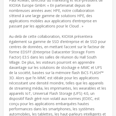
Paul Rowan, directeur du marketing et vice-président de
KIOXIA Europe GmbH. « En partenariat depuis de
nombreuses années avec HPE, notre collaboration
s’étend à une large gamme de solutions HPE, des
applications mobiles aux applications d’entreprise en
passant par les applications pour le Cloud . »
Au-delà de cette collaboration, KIOXIA présentera
également sa gamme de SSD d’entreprise et de SSD pour
centres de données, en mettant l’accent sur le facteur de
forme EDSFF (Enterprise Datacenter Storage Form
Factor) E3.S dans les salles de réunion du Hall South
Village. De plus, les visiteurs pourront en apprendre
davantage sur les solutions de stockage e-MMC et UFS
de la société, basées sur la mémoire flash BiCS FLASH™
3D. Alors que l’e-MMC est idéale pour les applications
nécessitant une densité moindre, telles que les appareils
de streaming média, les imprimantes, les wearables et les
appareils IoT, Universal Flash Storage (UFS) 4.0, un
dispositif flash géré non volatil aux normes JEDEC, est
conçu pour les applications embarquées hautes
performances dans les smartphones, les systèmes
automobiles, les tablettes, les haut-parleurs intelligents et