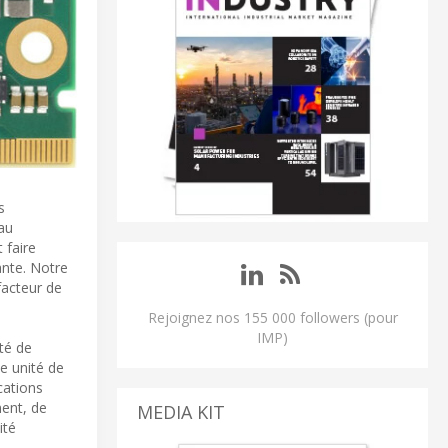
s
au
 faire
ante. Notre
facteur de
Rejoignez nos 155 000 followers (pour
IMP)
té de
e unité de
cations
ment, de
MEDIA KIT
ité