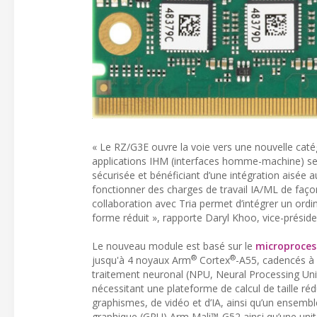
« Le RZ/G3E ouvre la voie vers une nouvelle caté
applications IHM (interfaces homme-machine) sen
sécurisée et bénéficiant d’une intégration aisée au
fonctionner des charges de travail IA/ML de faço
collaboration avec Tria permet d’intégrer un ordi
forme réduit », rapporte Daryl Khoo, vice-présid
Le nouveau module est basé sur le
microproces
®
®
jusqu'à 4 noyaux Arm
Cortex
-A55, cadencés à 
traitement neuronal (NPU, Neural Processing Uni
nécessitant une plateforme de calcul de taille r
graphismes, de vidéo et d’IA, ainsi qu’un ensemble
graphique (GPU) Arm Mali™-G52 ainsi qu’une unité