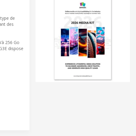
 type de
ant des
u’à 256 Go
-G3E dispose