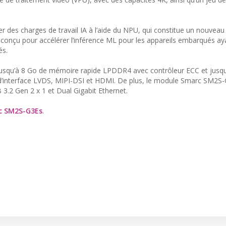
r des charges de travail IA à l’aide du NPU, qui constitue un nouveau
onçu pour accélérer l’inférence ML pour les appareils embarqués ay
és.
 jusqu’à 8 Go de mémoire rapide LPDDR4 avec contrôleur ECC et jusq
’interface LVDS, MIPI-DSI et HDMI. De plus, le module Smarc SM2S
 3.2 Gen 2 x 1 et Dual Gigabit Ethernet.
rc SM2S-G3Es
.