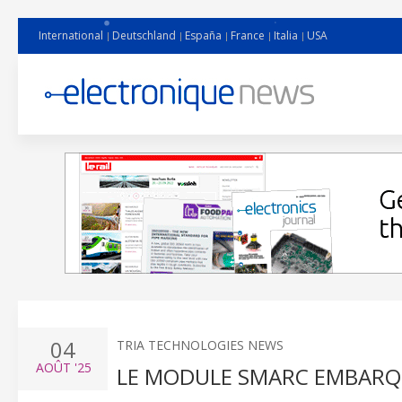
International
Deutschland
España
France
Italia
USA
04
TRIA TECHNOLOGIES NEWS
AOÛT
'25
LE MODULE SMARC EMBARQU