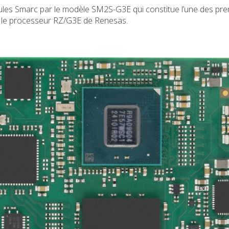
ules Smarc par le modèle SM2S-G3E qui constitue l’une des pr
nt le processeur RZ/G3E de Renesas.