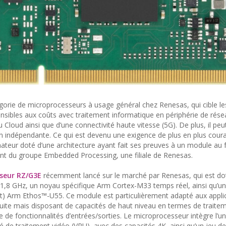
gorie de microprocesseurs à usage général chez Renesas, qui cible le
sibles aux coûts avec traitement informatique en périphérie de rése
 Cloud ainsi que d’une connectivité haute vitesse (5G). De plus, il peut
n indépendante. Ce qui est devenu une exigence de plus en plus cour
nateur doté d’une architecture ayant fait ses preuves à un module au 
ent du groupe Embedded Processing, une filiale de Renesas.
seur RZ/G3E
récemment lancé sur le marché par Renesas, qui est do
1,8 GHz, un noyau spécifique Arm Cortex-M33 temps réel, ainsi qu’un
t) Arm Ethos™-U55. Ce module est particulièrement adapté aux appli
éduite mais disposant de capacités de haut niveau en termes de traite
 de fonctionnalités d’entrées/sorties. Le microprocesseur intègre l’un
 de traitement vidéo (VPU), avec des capacités 4K, ainsi qu’un jeu de