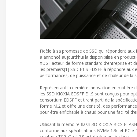
Fidèle à sa promesse de SSD qui répondent aux fu
a annoncé aujourd'hui la disponibilité en produc
XD6 Facteur de forme standard d'entreprise et d
les premiers[1] SSD E1.S EDSFF à répondre aux e
performances, de puissance et de chaleur de la
Représentant la dernière innovation en matière d
les SSD KIOXIA EDSFF E1.S sont conçus pour optimis
consortium EDSFF et tirant parti de la spécifica
forme M.2 et offre une densité, des performances
pour être enfichable à chaud pour une facilité d'e
Utilisant la mémoire flash 3D KIOXIA BiCS FLASH
conforme aux spécifications NVMe 1.3c et PCIe 4.
cryptage TCG-Opal 2.0 est également incluse.