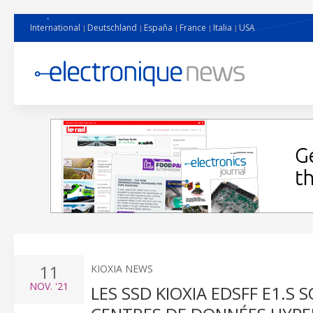
International
Deutschland
España
France
Italia
USA
11
KIOXIA NEWS
NOV.
'21
LES SSD KIOXIA EDSFF E1.S