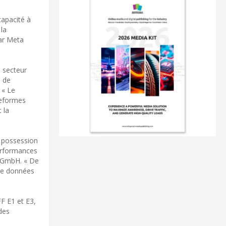
capacité à
la
ar Meta
 secteur
e de
 « Le
teformes
 la
e possession
performances
e GmbH. « De
 de données
F E1 et E3,
des