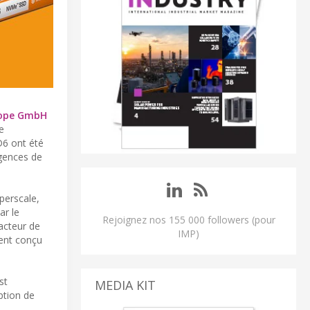
rope GmbH
e
D6 ont été
igences de
perscale,
ar le
Rejoignez nos 155 000 followers (pour
acteur de
IMP)
ment conçu
st
MEDIA KIT
ption de