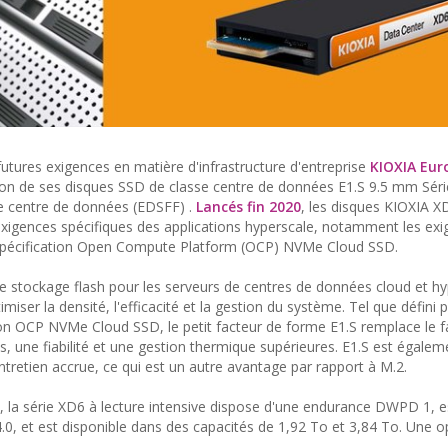
tures exigences en matière d'infrastructure d'entreprise
KIOXIA Eu
tion de ses disques SSD de classe centre de données E1.S 9.5 mm Séri
e centre de données (EDSFF) .
Lancés fin 2020
, les disques KIOXIA X
xigences spécifiques des applications hyperscale, notamment les ex
 spécification Open Compute Platform (OCP) NVMe Cloud SSD.
e stockage flash pour les serveurs de centres de données cloud et hy
er la densité, l'efficacité et la gestion du système. Tel que défini p
tion OCP NVMe Cloud SSD, le petit facteur de forme E1.S remplace le f
, une fiabilité et une gestion thermique supérieures. E1.S est égale
ntretien accrue, ce qui est un autre avantage par rapport à M.2.
, la série XD6 à lecture intensive dispose d'une endurance DWPD 1, e
0, et est disponible dans des capacités de 1,92 To et 3,84 To. Une o