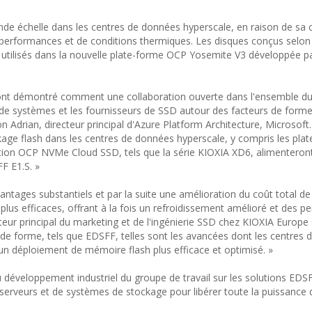
de échelle dans les centres de données hyperscale, en raison de sa 
 performances et de conditions thermiques. Les disques conçus selon 
utilisés dans la nouvelle plate-forme OCP Yosemite V3 développée p
e ont démontré comment une collaboration ouverte dans l'ensemble du
s de systèmes et les fournisseurs de SSD autour des facteurs de form
n Adrian, directeur principal d'Azure Platform Architecture, Microsoft.
kage flash dans les centres de données hyperscale, y compris les pla
ation OCP NVMe Cloud SSD, tels que la série KIOXIA XD6, alimenteront
F E1.S. »
antages substantiels et par la suite une amélioration du coût total d
us efficaces, offrant à la fois un refroidissement amélioré et des 
cteur principal du marketing et de l'ingénierie SSD chez KIOXIA Europ
 de forme, tels que EDSFF, telles sont les avancées dont les centres
 un déploiement de mémoire flash plus efficace et optimisé. »
 développement industriel du groupe de travail sur les solutions EDSF
 serveurs et de systèmes de stockage pour libérer toute la puissance 