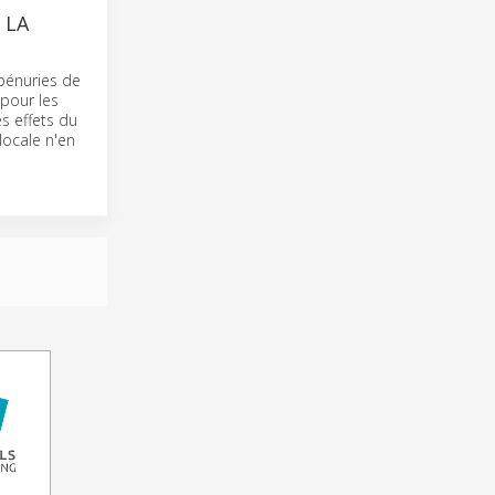
 LA
pénuries de
pour les
es effets du
locale n'en