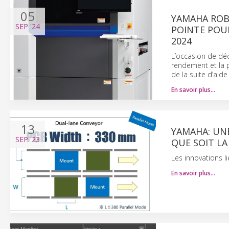
05
YAMAHA ROB
SEP
'24
POINTE POU
2024
L’occasion de déc
rendement et la pr
de la suite d’aid
En savoir plus…
13
YAMAHA: UN
SEP
'23
QUE SOIT LA
Les innovations l
En savoir plus…