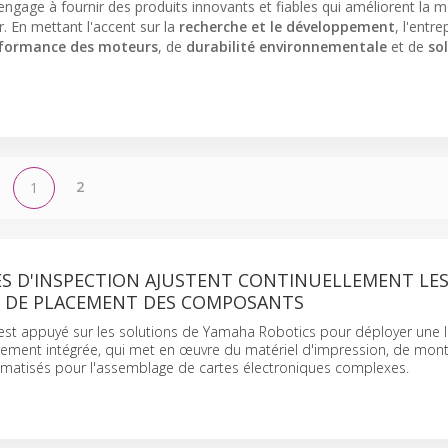
ngage à fournir des produits innovants et fiables qui améliorent la mo
r. En mettant l'accent sur la
recherche et le développement
, l'entre
formance des moteurs
, de
durabilité environnementale
et de
so
2
1
ES D'INSPECTION AJUSTENT CONTINUELLEMENT LE
 DE PLACEMENT DES COMPOSANTS
est appuyé sur les solutions de Yamaha Robotics pour déployer une l
rement intégrée, qui met en œuvre du matériel d'impression, de mon
omatisés pour l'assemblage de cartes électroniques complexes.