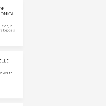
DE
RONICA
ution, le
s logiciels
ELLE
xibilité.