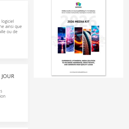
logiciel
me ainsi que
ille ou de
À JOUR
es
ion