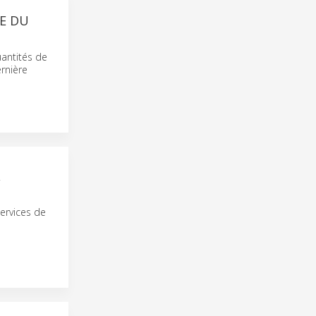
CE DU
antités de
ernière
services de