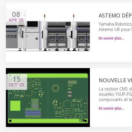
08
ASTEMO DÉP
APR
'26
Yamaha Robotics 
Astemo UK pour l
En savoir plus…
15
NOUVELLE VE
OCT
'25
La section CMS d
visuelles YSUP-P
composants et le
En savoir plus…