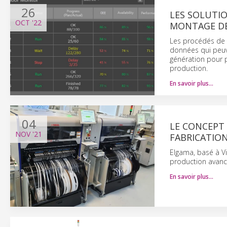
26
LES SOLUTIO
OCT
'22
MONTAGE D
Les procédés de 
données qui peuve
génération pour p
production.
En savoir plus…
04
LE CONCEPT 
NOV
'21
FABRICATION
Elgama, basé à Vi
production avanc
En savoir plus…