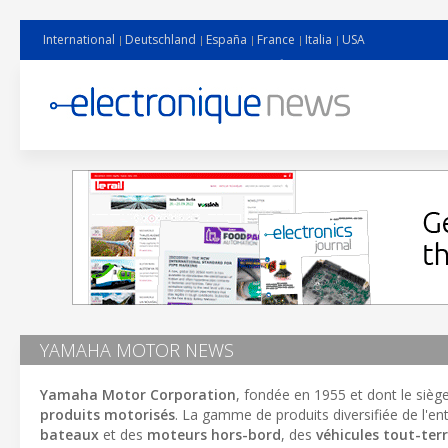
International
Deutschland
España
France
Italia
USA
YAMAHA MOTOR NEWS
Yamaha Motor Corporation
, fondée en 1955 et dont le siège
produits motorisés
. La gamme de produits diversifiée de l'e
bateaux
et des
moteurs hors-bord
, des
véhicules tout-ter