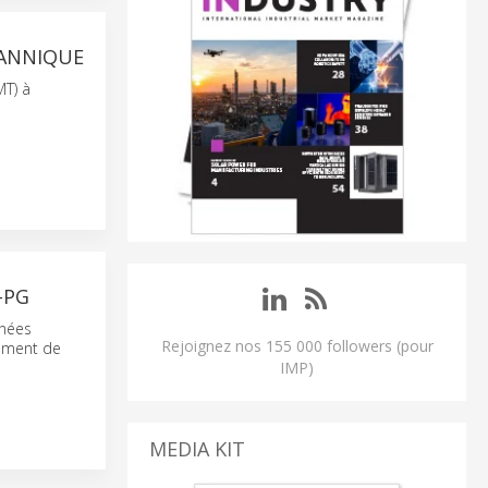
TANNIQUE
MT) à
-PG
nnées
Rejoignez nos 155 000 followers (pour
ement de
IMP)
MEDIA KIT