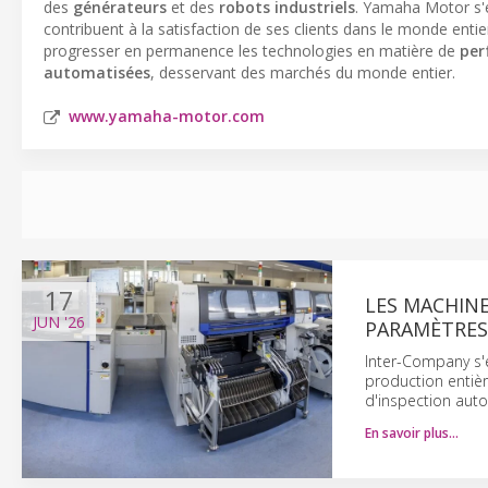
des
générateurs
et des
robots industriels
. Yamaha Motor s'e
contribuent à la satisfaction de ses clients dans le monde entie
progresser en permanence les technologies en matière de
per
automatisées
, desservant des marchés du monde entier.
www.yamaha-motor.com
17
LES MACHIN
JUN
'26
PARAMÈTRES
Inter-Company s'
production entiè
d'inspection aut
En savoir plus…