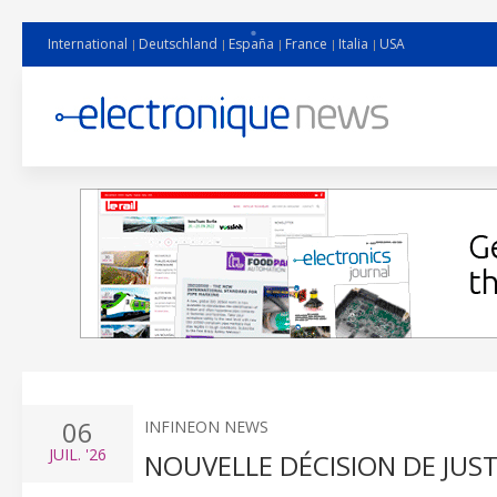
International
Deutschland
España
France
Italia
USA
06
INFINEON NEWS
JUIL.
'26
NOUVELLE DÉCISION DE JU