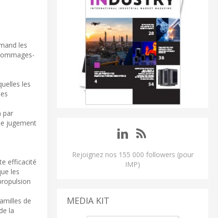
lemand les
es dommages-
uelles les
les
n par
 de jugement
Rejoignez nos 155 000 followers (pour
e efficacité
IMP)
que les
propulsion
MEDIA KIT
amilles de
de la