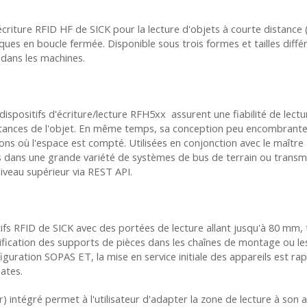
écriture RFID HF de SICK pour la lecture d'objets à courte distance
ques en boucle fermée. Disponible sous trois formes et tailles différ
on dans les machines.
dispositifs d'écriture/lecture RFH5xx
assurent une fiabilité de lect
tances de l'objet. En même temps, sa conception peu encombrante
ons où l'espace est compté. Utilisées en conjonction avec le maître 
s dans une grande variété de systèmes de bus de terrain ou transm
veau supérieur via REST API.
ifs RFID de SICK avec des portées de lecture allant jusqu'à 80 mm, t
ntification des supports de pièces dans les chaînes de montage ou l
guration SOPAS ET, la mise en service initiale des appareils est rapi
ates.
r
) intégré permet à l'utilisateur d'adapter la zone de lecture à son a