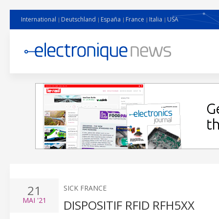
International
Deutschland
España
France
Italia
USA
21
SICK FRANCE
MAI
'21
DISPOSITIF RFID RFH5XX