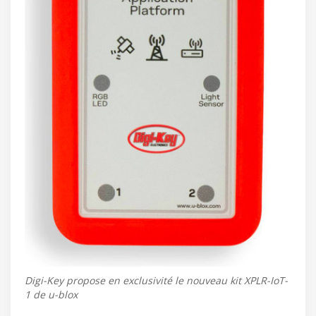
Digi-Key propose en exclusivité le nouveau kit XPLR-IoT-
1 de u-blox